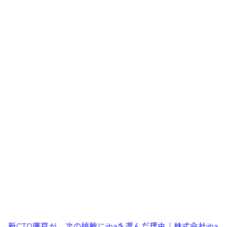
CTO廣戸が、次の挑戦にiibaを選んだ理由｜株式会社iiba