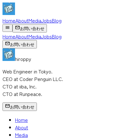
Home
About
Media
Jobs
Blog
お問い合わせ
Home
About
Media
Jobs
Blog
お問い合わせ
hiroppy
Web Engineer in Tokyo.
CEO at Coder Penguin LLC.
CTO at iiba, Inc.
CTO at Runpeace.
お問い合わせ
Home
About
Media