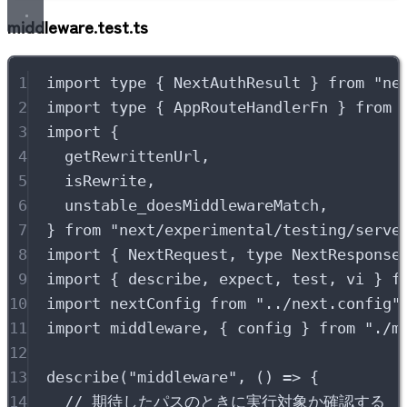
middleware.test.ts
1
import
type
{
 NextAuthResult 
}
from
"
ne
2
import
type
{
 AppRouteHandlerFn 
}
from
3
import
{
4
getRewrittenUrl
,
5
isRewrite
,
6
unstable_doesMiddlewareMatch
,
7
}
from
"
next/experimental/testing/serve
8
import
{
 NextRequest
,
type
 NextResponse
9
import
{
 describe
,
 expect
,
 test
,
 vi 
}
f
10
import
 nextConfig 
from
"
../next.config
"
11
import
 middleware
,
{
 config 
}
from
"
./m
12
13
describe
(
"
middleware
"
,
()
=>
{
14
// 期待したパスのときに実行対象か確認する