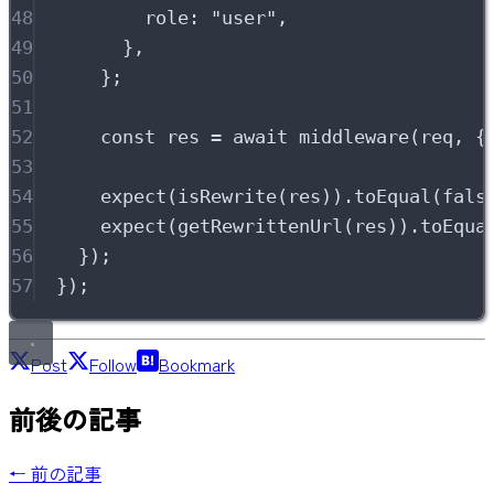
48
role
:
"
user
"
,
49
},
50
}
;
51
52
const
 res 
=
await
middleware
(req
,
{
53
54
expect
(
isRewrite
(res))
.
toEqual
(
fals
55
expect
(
getRewrittenUrl
(res))
.
toEqua
56
}
)
;
57
}
)
;
Post
Follow
Bookmark
前後の記事
← 前の記事