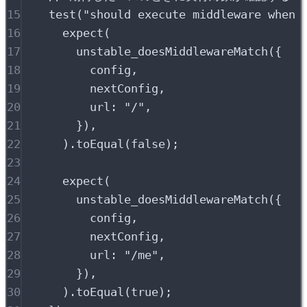
15
test
(
"
should execute middleware when 
16
expect
(
17
unstable_doesMiddlewareMatch
(
{
18
config
,
19
nextConfig
,
20
url
:
"
/
"
,
21
}
)
,
22
)
.
toEqual
(
false
)
;
23
24
expect
(
25
unstable_doesMiddlewareMatch
(
{
26
config
,
27
nextConfig
,
28
url
:
"
/me
"
,
29
}
)
,
30
)
.
toEqual
(
true
)
;