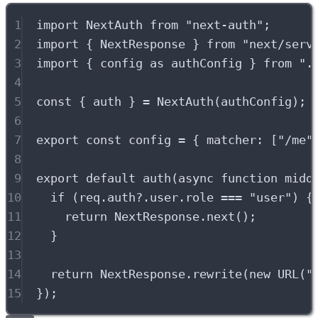
1
import
 NextAuth 
from
"
next-auth
"
;
2
import
{
 NextResponse 
}
from
"
next/serv
3
import
{
 config 
as
 authConfig 
}
from
"
.
4
5
const
{
 auth 
}
=
NextAuth
(authConfig)
;
6
7
export
const
 config 
=
{
 matcher
:
 [
"
/me
"
8
9
export
default
auth
(
async
function
midd
10
if
 (req
.
auth
?.
user
.
role 
===
"
user
"
) 
{
11
return
 NextResponse
.
next
()
;
12
}
13
14
return
 NextResponse
.
rewrite
(
new
URL
(
"
15
}
)
;