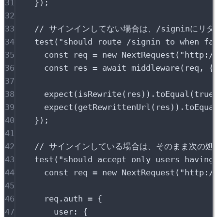
31
}
)
;
32
33
// サインインしてない場合は、/signinにリ
34
test
(
"
should route /signin to when fa
35
const
 req 
=
new
NextRequest
(
"
http:/
36
const
 res 
=
await
middleware
(req
,
{
37
38
expect
(
isRewrite
(res))
.
toEqual
(
true
39
expect
(
getRewrittenUrl
(res))
.
toEqua
40
}
)
;
41
42
// サインインしている場合は、そのまま次の処理に
43
test
(
"
should accept only users having
44
const
 req 
=
new
NextRequest
(
"
http:/
45
46
req
.
auth 
=
{
47
user
:
{