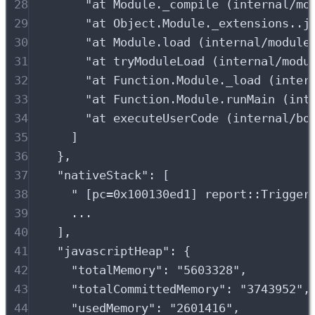
28
"
at Module._compile (internal/mo
29
"
at Object.Module._extensions..j
30
"
at Module.load (internal/module
31
"
at tryModuleLoad (internal/modu
32
"
at Function.Module._load (inter
33
"
at Function.Module.runMain (int
34
"
at executeUserCode (internal/bo
35
]
36
},
37
"
nativeStack
"
:
[
38
"
 [pc=0x100130ed1] report::Trigger
39
...
40
],
41
"
javascriptHeap
"
:
{
42
"
totalMemory
"
:
"
5603328
"
,
43
"
totalCommittedMemory
"
:
"
3743952
"
,
44
"
usedMemory
"
:
"
2601416
"
,