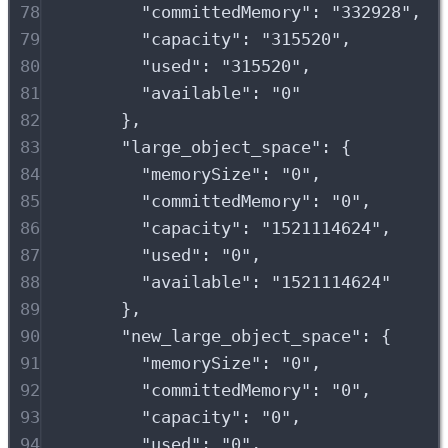
78
"
committedMemory
"
:
"
332928
"
,
79
"
capacity
"
:
"
315520
"
,
80
"
used
"
:
"
315520
"
,
81
"
available
"
:
"
0
"
82
},
83
"
large_object_space
"
:
{
84
"
memorySize
"
:
"
0
"
,
85
"
committedMemory
"
:
"
0
"
,
86
"
capacity
"
:
"
1521114624
"
,
87
"
used
"
:
"
0
"
,
88
"
available
"
:
"
1521114624
"
89
},
90
"
new_large_object_space
"
:
{
91
"
memorySize
"
:
"
0
"
,
92
"
committedMemory
"
:
"
0
"
,
93
"
capacity
"
:
"
0
"
,
94
"
used
"
:
"
0
"
,