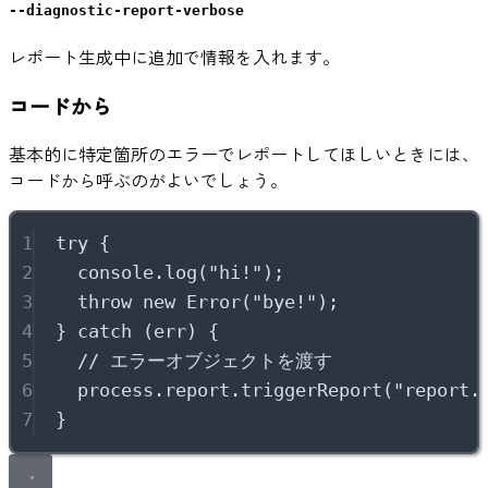
--diagnostic-report-verbose
レポート生成中に追加で情報を入れます。
コードから
基本的に特定箇所のエラーでレポートしてほしいときには、
コードから呼ぶのがよいでしょう。
1
try
{
2
console
.
log
(
"
hi!
"
)
;
3
throw
new
Error
(
"
bye!
"
)
;
4
}
catch
 (err) 
{
5
// エラーオブジェクトを渡す
6
process
.
report
.
triggerReport
(
"
report.
7
}