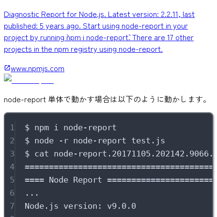
Diagnostic Report for Node.js. Latest version: 2.2.11, last
published: 5 years ago. Start using node-report in your
project by running `npm i node-report`. There are 17 other
projects in the npm registry using node-report.
www.npmjs.com
node-report 単体で動かす場合は以下のように動かします。
1
$
npm
i
node-report
2
$
node
-r
node-report
test.js
3
$
cat
node-report.20171105.202142.9066.
4
=======================================
5
====
Node
Report
======================
6
...
7
Node.js
version:
v9.0.0