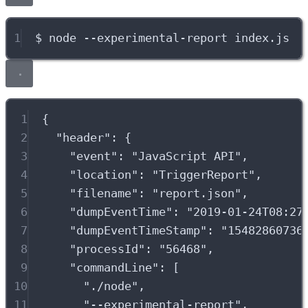
1
$
node
--experimental-report
index.js
1
{
2
"
header
"
:
{
3
"
event
"
:
"
JavaScript API
"
,
4
"
location
"
:
"
TriggerReport
"
,
5
"
filename
"
:
"
report.json
"
,
6
"
dumpEventTime
"
:
"
2019-01-24T08:27
7
"
dumpEventTimeStamp
"
:
"
15482860736
8
"
processId
"
:
"
56468
"
,
9
"
commandLine
"
:
[
10
"
./node
"
,
11
"
--experimental-report
"
,