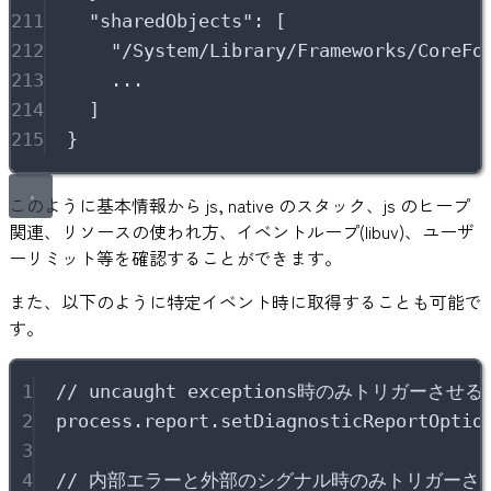
211
"
sharedObjects
"
:
[
212
"
/System/Library/Frameworks/CoreFo
213
...
214
]
215
}
このように基本情報から js, native のスタック、js のヒープ
関連、リソースの使われ方、イベントループ(libuv)、ユーザ
ーリミット等を確認することができます。
また、以下のように特定イベント時に取得することも可能で
す。
1
// uncaught exceptions時のみトリガーさせる
2
process
.
report
.
setDiagnosticReportOptio
3
4
// 内部エラーと外部のシグナル時のみトリガーさ