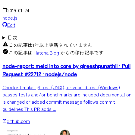
2019-01-24
node.js
Edit
目次
この記事は1年以上更新されていません
この記事は
Hatena Blog
からの移行記事です
node-report: meld into core by gireeshpunathil · Pull
Request #22712 · nodejs/node
Checklist make -j4 test (UNIX), or vcbuild test (Windows)
passes tests and/or benchmarks are included documentation
is changed or added commit message follows commit
guidelines This PR adds ...
github.com