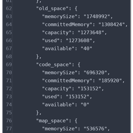
61
},
62
"
old_space
"
:
{
63
"
memorySize
"
:
"
1748992
"
,
64
"
committedMemory
"
:
"
1308424
"
,
65
"
capacity
"
:
"
1273648
"
,
66
"
used
"
:
"
1273608
"
,
67
"
available
"
:
"
40
"
68
},
69
"
code_space
"
:
{
70
"
memorySize
"
:
"
696320
"
,
71
"
committedMemory
"
:
"
185920
"
,
72
"
capacity
"
:
"
153152
"
,
73
"
used
"
:
"
153152
"
,
74
"
available
"
:
"
0
"
75
},
76
"
map_space
"
:
{
77
"
memorySize
"
:
"
536576
"
,