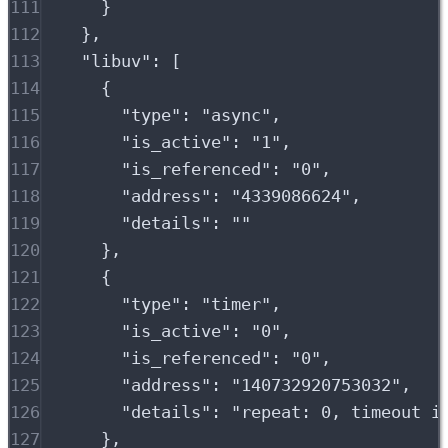
111
}
112
},
113
"
libuv
"
:
[
114
{
115
"
type
"
:
"
async
"
,
116
"
is_active
"
:
"
1
"
,
117
"
is_referenced
"
:
"
0
"
,
118
"
address
"
:
"
4339086624
"
,
119
"
details
"
:
""
120
},
121
{
122
"
type
"
:
"
timer
"
,
123
"
is_active
"
:
"
0
"
,
124
"
is_referenced
"
:
"
0
"
,
125
"
address
"
:
"
140732920753032
"
,
126
"
details
"
:
"
repeat: 0, timeout i
127
},