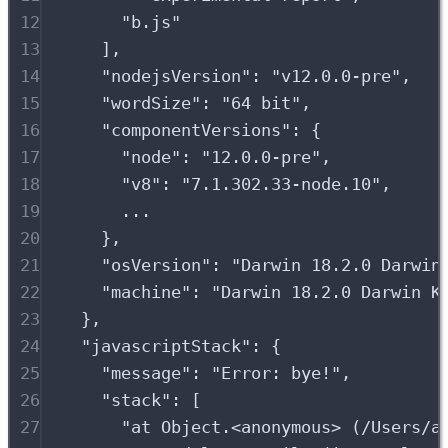
12
"
b.js
"
13
],
14
"
nodejsVersion
"
:
"
v12.0.0-pre
"
,
15
"
wordSize
"
:
"
64 bit
"
,
16
"
componentVersions
"
:
{
17
"
node
"
:
"
12.0.0-pre
"
,
18
"
v8
"
:
"
7.1.302.33-node.10
"
,
19
...
20
},
21
"
osVersion
"
:
"
Darwin 18.2.0 Darwin
22
"
machine
"
:
"
Darwin 18.2.0 Darwin K
23
},
24
"
javascriptStack
"
:
{
25
"
message
"
:
"
Error: bye!
"
,
26
"
stack
"
:
[
27
"
at Object.<anonymous> (/Users/a