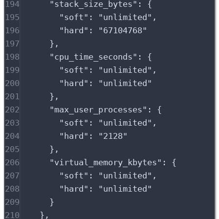
194
"
stack_size_bytes
"
:
{
195
"
soft
"
:
"
unlimited
"
,
196
"
hard
"
:
"
67104768
"
197
},
198
"
cpu_time_seconds
"
:
{
199
"
soft
"
:
"
unlimited
"
,
200
"
hard
"
:
"
unlimited
"
201
},
202
"
max_user_processes
"
:
{
203
"
soft
"
:
"
unlimited
"
,
204
"
hard
"
:
"
2128
"
205
},
206
"
virtual_memory_kbytes
"
:
{
207
"
soft
"
:
"
unlimited
"
,
208
"
hard
"
:
"
unlimited
"
209
}
210
},