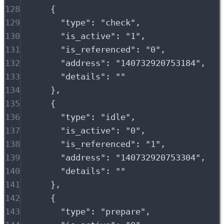
128
{
129
"
type
"
:
"
check
"
,
130
"
is_active
"
:
"
1
"
,
131
"
is_referenced
"
:
"
0
"
,
132
"
address
"
:
"
140732920753184
"
,
133
"
details
"
:
""
134
},
135
{
136
"
type
"
:
"
idle
"
,
137
"
is_active
"
:
"
0
"
,
138
"
is_referenced
"
:
"
1
"
,
139
"
address
"
:
"
140732920753304
"
,
140
"
details
"
:
""
141
},
142
{
143
"
type
"
:
"
prepare
"
,