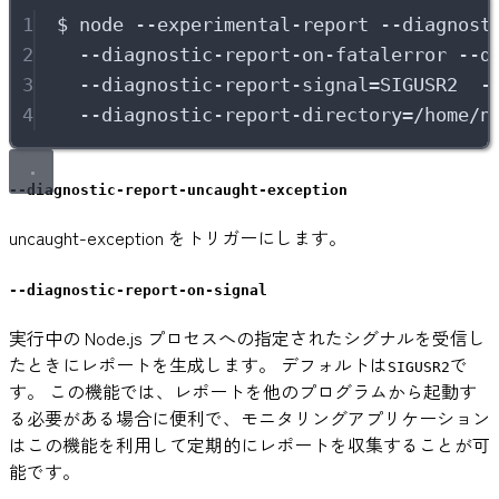
1
$
node
--experimental-report
--diagnost
2
--diagnostic-report-on-fatalerror
--d
3
--diagnostic-report-signal=SIGUSR2
-
4
--diagnostic-report-directory=/home/n
--diagnostic-report-uncaught-exception
uncaught-exception をトリガーにします。
--diagnostic-report-on-signal
実行中の Node.js プロセスへの指定されたシグナルを受信し
たときにレポートを生成します。 デフォルトは
で
SIGUSR2
す。 この機能では、レポートを他のプログラムから起動す
る必要がある場合に便利で、モニタリングアプリケーション
はこの機能を利用して定期的にレポートを収集することが可
能です。