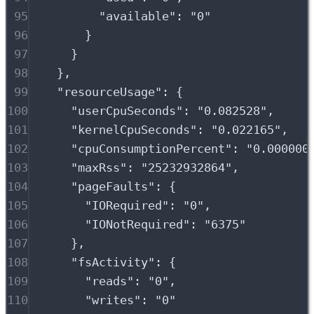
95
"
available
"
:
"
0
"
96
}
97
}
98
},
99
"
resourceUsage
"
:
{
100
"
userCpuSeconds
"
:
"
0.082528
"
,
101
"
kernelCpuSeconds
"
:
"
0.022165
"
,
102
"
cpuConsumptionPercent
"
:
"
0.000000
103
"
maxRss
"
:
"
25232932864
"
,
104
"
pageFaults
"
:
{
105
"
IORequired
"
:
"
0
"
,
106
"
IONotRequired
"
:
"
6375
"
107
},
108
"
fsActivity
"
:
{
109
"
reads
"
:
"
0
"
,
110
"
writes
"
:
"
0
"