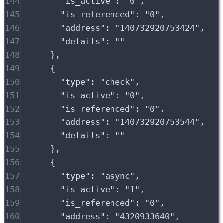
144
"
is_active
"
:
"
0
"
,
145
"
is_referenced
"
:
"
0
"
,
146
"
address
"
:
"
140732920753424
"
,
147
"
details
"
:
""
148
},
149
{
150
"
type
"
:
"
check
"
,
151
"
is_active
"
:
"
0
"
,
152
"
is_referenced
"
:
"
0
"
,
153
"
address
"
:
"
140732920753544
"
,
154
"
details
"
:
""
155
},
156
{
157
"
type
"
:
"
async
"
,
158
"
is_active
"
:
"
1
"
,
159
"
is_referenced
"
:
"
0
"
,
160
"
address
"
:
"
4320933640
"
,