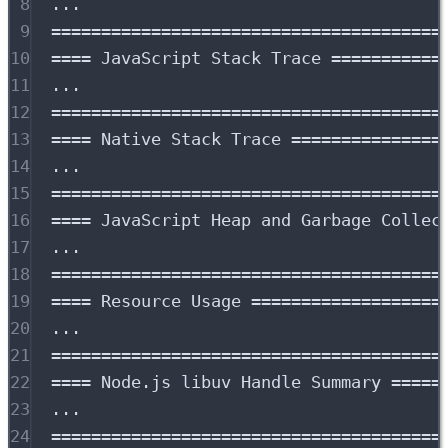
8
...
9
=======================================
10
====
JavaScript
Stack
Trace
===========
11
...
12
=======================================
13
====
Native
Stack
Trace
===============
14
...
15
=======================================
16
====
JavaScript
Heap
and
Garbage
Collec
17
...
18
=======================================
19
====
Resource
Usage
===================
20
...
21
=======================================
22
====
Node.js
libuv
Handle
Summary
=====
23
...
24
=======================================