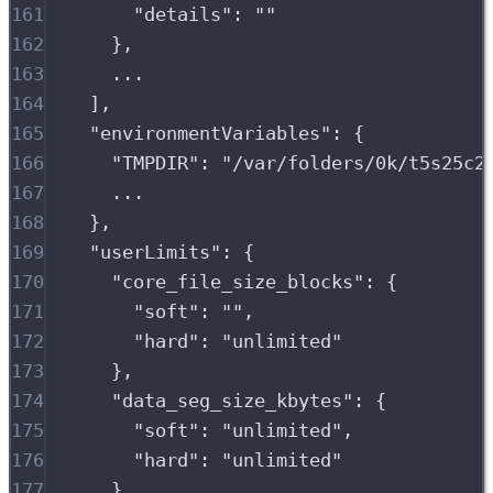
161
"
details
"
:
""
162
},
163
...
164
],
165
"
environmentVariables
"
:
{
166
"
TMPDIR
"
:
"
/var/folders/0k/t5s25c2
167
...
168
},
169
"
userLimits
"
:
{
170
"
core_file_size_blocks
"
:
{
171
"
soft
"
:
""
,
172
"
hard
"
:
"
unlimited
"
173
},
174
"
data_seg_size_kbytes
"
:
{
175
"
soft
"
:
"
unlimited
"
,
176
"
hard
"
:
"
unlimited
"
177
},