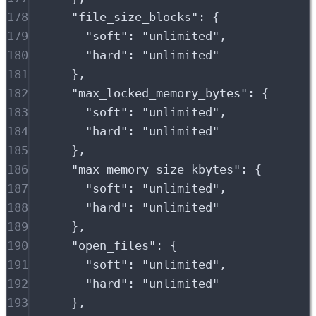
178
"
file_size_blocks
"
:
{
179
"
soft
"
:
"
unlimited
"
,
180
"
hard
"
:
"
unlimited
"
181
},
182
"
max_locked_memory_bytes
"
:
{
183
"
soft
"
:
"
unlimited
"
,
184
"
hard
"
:
"
unlimited
"
185
},
186
"
max_memory_size_kbytes
"
:
{
187
"
soft
"
:
"
unlimited
"
,
188
"
hard
"
:
"
unlimited
"
189
},
190
"
open_files
"
:
{
191
"
soft
"
:
"
unlimited
"
,
192
"
hard
"
:
"
unlimited
"
193
},