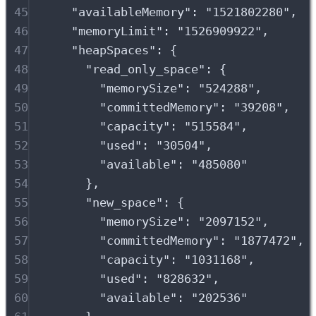
45
"
availableMemory
"
:
"
1521802280
"
,
46
"
memoryLimit
"
:
"
1526909922
"
,
47
"
heapSpaces
"
:
{
48
"
read_only_space
"
:
{
49
"
memorySize
"
:
"
524288
"
,
50
"
committedMemory
"
:
"
39208
"
,
51
"
capacity
"
:
"
515584
"
,
52
"
used
"
:
"
30504
"
,
53
"
available
"
:
"
485080
"
54
},
55
"
new_space
"
:
{
56
"
memorySize
"
:
"
2097152
"
,
57
"
committedMemory
"
:
"
1877472
"
,
58
"
capacity
"
:
"
1031168
"
,
59
"
used
"
:
"
828632
"
,
60
"
available
"
:
"
202536
"