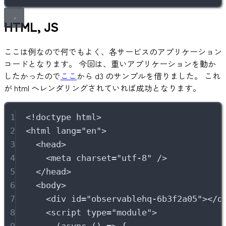
HTML, JS
ここは例なので何でもよく、各サービスのアプリケーション
コードとなります。 今回は、重いアプリケーションを動か
したかったので
ここ
から d3 のサンプルを借りました。 これ
が html へレンダリングされていれば成功となります。
1
<!doctype
html
>
2
<html
lang
=
"
en
"
>
3
<head>
4
<meta
charset
=
"
utf-8
"
/>
5
</head>
6
<body>
7
<div
id
=
"
observablehq-6b3f2a05
"
></d
8
<script
type
=
"
module
"
>