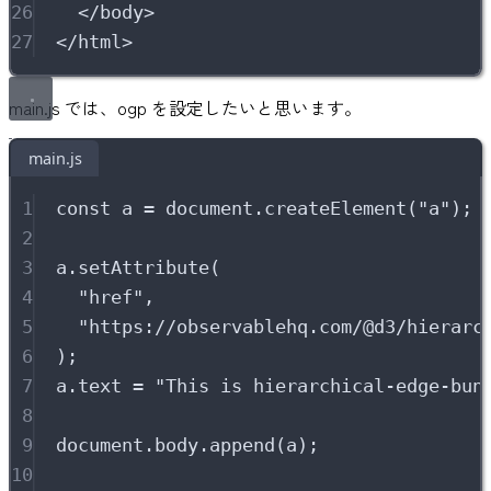
26
</body>
27
</html>
main.js では、ogp を設定したいと思います。
main.js
1
const
 a 
=
 document
.
createElement
(
"
a
"
)
;
2
3
a
.
setAttribute
(
4
"
href
"
,
5
"
https://observablehq.com/@d3/hierarc
6
)
;
7
a
.
text 
=
"
This is hierarchical-edge-bun
8
9
document
.
body
.
append
(a)
;
10