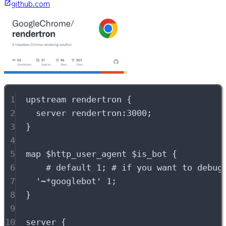
github.com
1
upstream
 rendertron {
2
server
 rendertron:3000;
3
}
4
5
map
$
http_user_agent 
$
is_bot {
6
# default 1; # if you want to debug
7
'~*googlebot'
1
;
8
}
9
10
server
 {