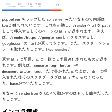
puppeteer をラップした api server みたいなもので内部は
koa が使われています。これを起動し、
へ url を path
/render
として挿入するとそのページの html が返されます。 例え
ば、
とアクセスすると、
/render/https://google.com
google.com の html が返ってきます。 また、スクリーンショ
ットも取れたりします。(
)
/screenshot
返す html は配信元とは一致はせず最適化されたものが返さ
れます。例えば、
や
console.log('hello')
だけ書かれた js などは、html に挿
document.write('test')
入された後そのスクリプトタグは html 内からなくなった
り、
がついたりします。
base
ちなみに rendertron を GCP で動かすのはもっと簡単だった
りします。
インフラ構成