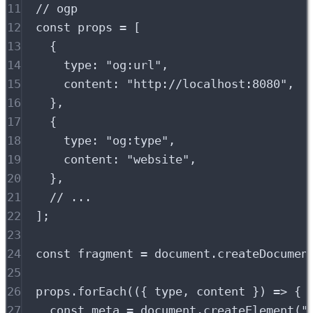
11
// ogp
12
const
 props 
=
 [
13
{
14
type
:
"
og:url
"
,
15
content
:
"
http://localhost:8080
"
,
16
},
17
{
18
type
:
"
og:type
"
,
19
content
:
"
website
"
,
20
},
21
// ...
22
]
;
23
24
const
 fragment 
=
 document
.
createDocumen
25
26
props
.
forEach
(
({
 type
,
 content 
})
=>
{
27
const
 meta 
=
 document
.
createElement
(
"