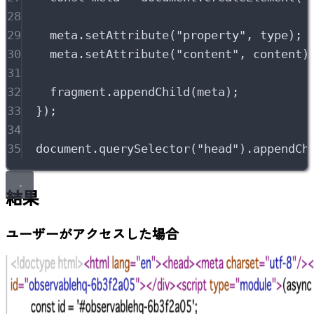
28
29
meta
.
setAttribute
(
"
property
"
,
 type)
;
30
meta
.
setAttribute
(
"
content
"
,
 content)
31
32
fragment
.
appendChild
(meta)
;
33
}
)
;
34
35
document
.
querySelector
(
"
head
"
)
.
appendCh
結果
ユーザーがアクセスした場合