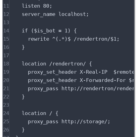
11
listen 
80
;
12
server_name 
localhost
;
13
14
if
 (
$
is_bot 
= 
1) {
15
rewrite
^(.*)$
 /rendertron/
$
1
;
16
}
17
18
location
 /rendertron/ {
19
proxy_set_header 
X-Real-IP  
$
remote
20
proxy_set_header 
X-Forwarded-For 
$
r
21
proxy_pass 
http://rendertron/render
22
}
23
24
location
 / {
25
proxy_pass 
http://storage/
;
26
}