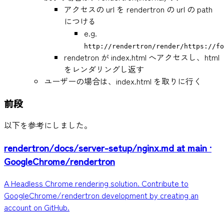
アクセスの url を rendertron の url の path
につける
e.g.
http://rendertron/render/https://fo
rendetron が index.html へアクセスし、html
をレンダリングし返す
ユーザーの場合は、index.html を取りに行く
前段
以下を参考にしました。
rendertron/docs/server-setup/nginx.md at main ·
GoogleChrome/rendertron
A Headless Chrome rendering solution. Contribute to
GoogleChrome/rendertron development by creating an
account on GitHub.