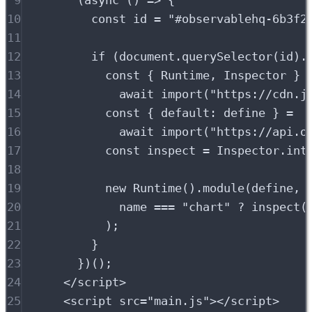
9
(
async
()
=>
{
10
const
 id 
=
"
#observablehq-6b3f2
11
12
if
 (document
.
querySelector
(id)
.
13
const
{
 Runtime
,
 Inspector 
}
14
await
import
(
"
https://cdn.j
15
const
{
 default
:
 define 
}
=
16
await
import
(
"
https://api.o
17
const
 inspect 
=
 Inspector
.
int
18
19
new
Runtime
()
.
module
(define
,
20
name 
===
"
chart
"
?
inspect
(
21
)
;
22
}
23
}
)()
;
24
</script>
25
<script
src
=
"
main.js
"
></script>