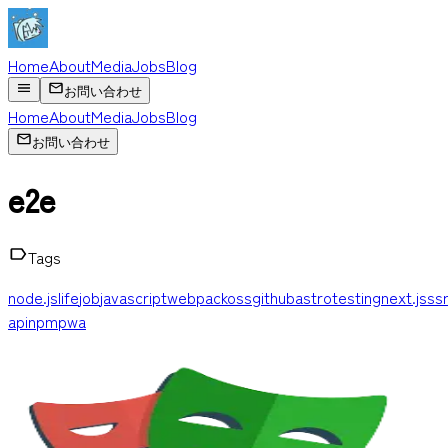
Home
About
Media
Jobs
Blog
お問い合わせ
Home
About
Media
Jobs
Blog
お問い合わせ
e2e
Tags
node.js
life
job
javascript
webpack
oss
github
astro
testing
next.js
ss
api
npm
pwa