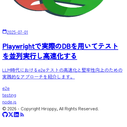
2025-07-01
Playwrightで実際のDBを用いてテスト
を並列実行し高速化する
LLM時代におけるe2eテストの高速化と堅牢性向上のための
実践的なアプローチを紹介します。
e2e
testing
node.js
©
2026
- Copyright Hiroppy, All Rights Reserved.