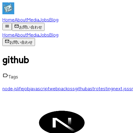
Home
About
Media
Jobs
Blog
お問い合わせ
Home
About
Media
Jobs
Blog
お問い合わせ
github
Tags
node.js
life
job
javascript
webpack
oss
github
astro
testing
next.js
ss