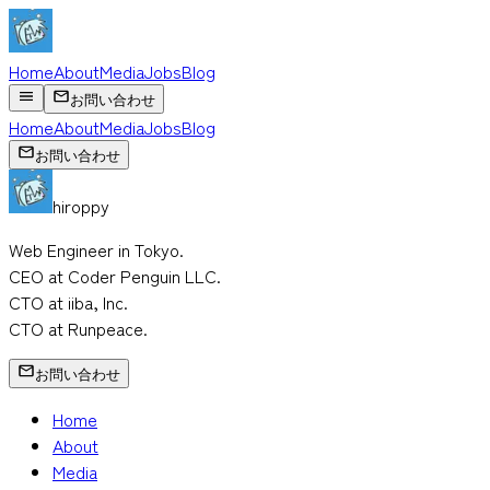
Home
About
Media
Jobs
Blog
お問い合わせ
Home
About
Media
Jobs
Blog
お問い合わせ
hiroppy
Web Engineer in Tokyo.
CEO at Coder Penguin LLC.
CTO at iiba, Inc.
CTO at Runpeace.
お問い合わせ
Home
About
Media