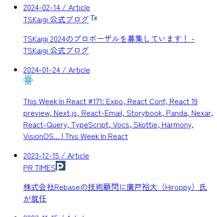
2024-02-14
/ Article
TSKaigi 公式ブログ
TSKaigi 2024のプロポーザルを募集しています！ -
TSKaigi 公式ブログ
2024-01-24
/ Article
This Week In React #171: Expo, React Conf, React 19
preview, Next.js, React-Email, Storybook, Panda, Nexar,
React-Query, TypeScript, Vocs, Skottie, Harmony,
VisionOS... | This Week In React
2023-12-15
/ Article
PR TIMES
株式会社Rebaseの技術顧問に廣戸裕大（Hiroppy）氏
が就任